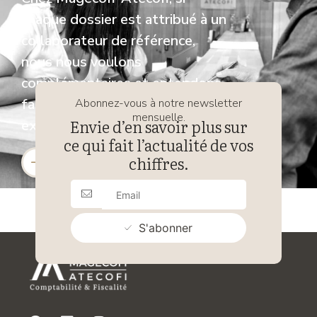
chaque dossier est attribué à un
collaborateur de référence,
nous nous voulons
complémentaires et entendons
faire de la somme de nos
Abonnez-vous à notre newsletter
mensuelle.
Envie d’en savoir plus sur
expertises un gage d’efficacité.
ce qui fait l’actualité de vos
chiffres.
Retour vers nos services
S'abonner