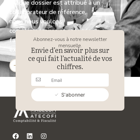
chaque dossier est attribué à un
collaborateur de référence,
nous nous voulons
complémentaires et entendons
faire de la somme de nos
Abonnez-vous à notre newsletter
mensuelle.
Envie d’en savoir plus sur
expertises un gage d’efficacité.
ce qui fait l’actualité de vos
chiffres.
Retour vers nos services
S'abonner