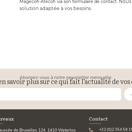
. Nous
Magecofi-Atecofi via son formulaire de contact
solution adaptée à vos besoins.
Abonnez-vous à notre newsletter mensuelle.
en savoir plus sur ce qui fait l’actualité de vos 
ureaux
Contact
+32 (0)2 354 59 1
ussée de Bruxelles 124, 1410 Waterloo