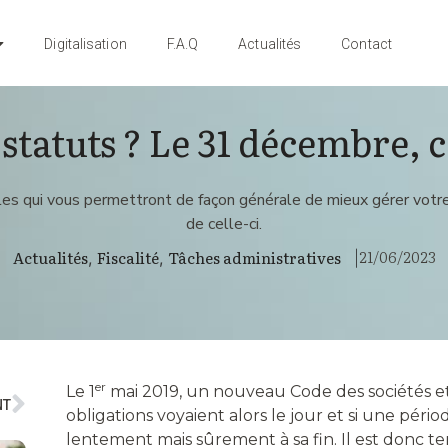
Digitalisation
F.A.Q
Actualités
Contact
statuts ? Le 31 décembre, c
es qui vous permettront de façon générale de mieux gérer votre en
de celle-ci.
21/06/2023
Actualités
Fiscalité
Tâches administratives
,
,
|
er
Le 1
mai 2019, un nouveau Code des sociétés et 
NT
obligations voyaient alors le jour et si une période
lentement mais sûrement à sa fin. Il est donc t