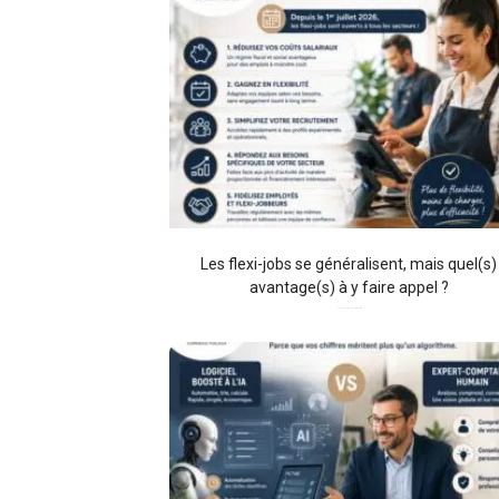
Les flexi-jobs se généralisent, mais quel(s)
avantage(s) à y faire appel ?
01/07/2026
Aucun commentaire