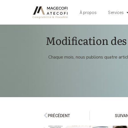
À propos
Services
Modification des 
Chaque mois, nous publions quatre articl
PRÉCÉDENT
SUIVA