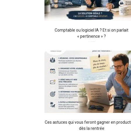
Comptable ou logiciel IA ? Et si on parlait
« pertinence » ?
01/07/2026
Aucun commentaire
Ces astuces qui vous feront gagner en producti
dès la rentrée