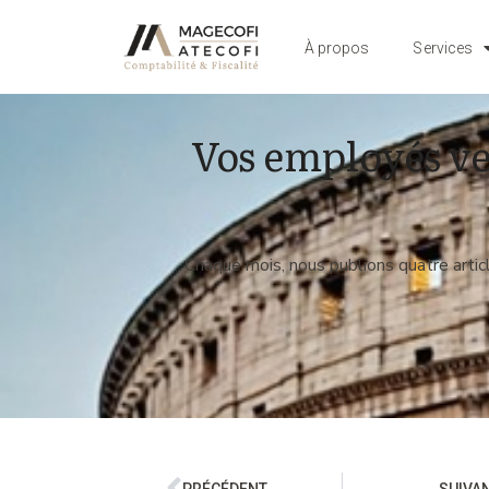
À propos
Services
Vos employés ve
Chaque mois, nous publions quatre articl
PRÉCÉDENT
SUIVA