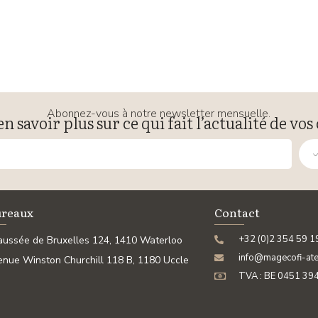
Abonnez-vous à notre newsletter mensuelle.
en savoir plus sur ce qui fait l’actualité de vos 
ureaux
Contact
+32 (0)2 354 59 1
ussée de Bruxelles 124, 1410 Waterloo
info@magecofi-ate
nue Winston Churchill 118 B, 1180 Uccle
TVA : BE 0451 39