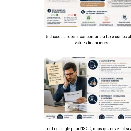
5 choses à retenir concernant la taxe sur les p
values financières
06/08/2026
Aucun commentaire
Tout est réglé pour l’ISOC, mais qu’arrive-t-il si