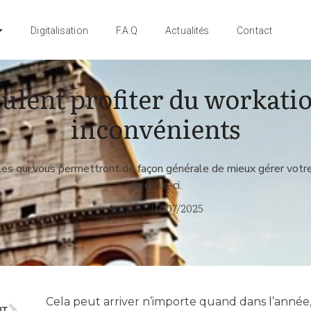
Digitalisation
F.A.Q
Actualités
Contact
ulent profiter du workatio
inconvénients
es qui vous permettront de façon générale de mieux gérer votre en
de celle-ci.
17/07/2025
Autres
|
Cela peut arriver n’importe quand dans l’année,
NT