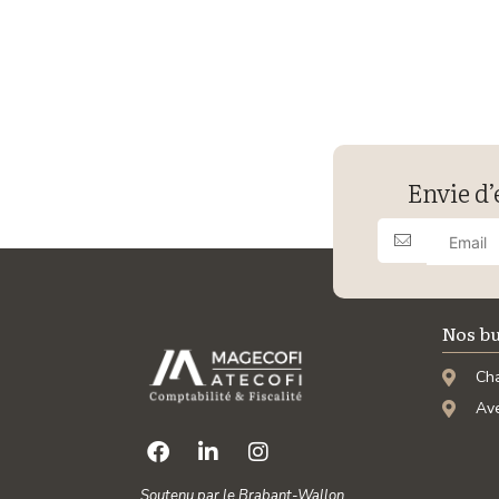
Envie d’
Nos b
Cha
Ave
Soutenu par le Brabant-Wallon